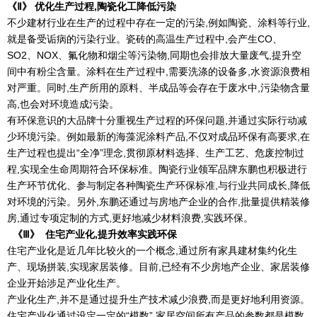
《
Ⅱ
》
优化生产过程,陶瓷化工降低污染
不少建材行业在生产的过程中存在一定的污染,例如陶瓷、涂料等行业,
就是备受诟病的污染行业。瓷砖的高温生产过程中,会产生CO、
SO2、NOX、氟化物和烟尘等污染物,同期也会排放大量废气,提升空
间中有粉尘含量。涂料在生产过程中,需要洗涤的设备多,水资源浪费相
对严重。同时,生产所用的原料、半成品等会存在于废水中,污染物含量
高,也会对环境造成污染。
有环保意识的大品牌十分重视生产过程的环保问题,并通过实际行动减
少环境污染。例如最新的海藻泥涂料产品,不仅对成品环保有高要求,在
生产过程也提出“全净”理念,贯彻原材料选择、生产工艺、危废控制过
程,实现全生命周期符合环保标准。陶瓷行业领军品牌东鹏也积极进行
生产环节优化、参与制定各种陶瓷生产环保标准,与行业共同成长,降低
对环境的污染。另外,东鹏还通过与房地产企业的合作,批量提供精装修
房,通过专项定制的方式,更好地减少材料浪费,实践环保。
《
Ⅲ
》
住宅产业化,提升效率实践环保
住宅产业化是近几年比较火的一个概念,通过所有家具建材集约化生
产、现场拼装,实现家居装修。目前,已经有不少房地产企业、家居装修
企业开始涉足产业化生产。
产业化生产,并不是通过提升生产技术减少浪费,而是更好地利用资源。
住宅产业化通过设定一定的“模数”,家居空间所有产品的参数都是模数