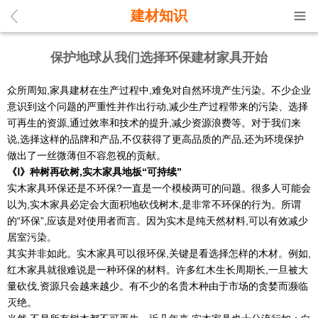
建材知识
保护地球从我们选择环保建材家具开始
众所周知,家具建材在生产过程中,难免对自然环境产生污染。不少企业
意识到这个问题的严重性并作出行动,减少生产过程带来的污染、选择
可再生的资源,通过效率和技术的提升,减少资源浪费等。对于我们来
说,选择这样的品牌和产品,不仅获得了更高品质的产品,还为环境保护
做出了一丝微薄但不容忽视的贡献。
《
Ⅰ
》
种树再砍树,实木家具地板“可持续”
实木家具环保还是不环保?一直是一个模棱两可的问题。很多人可能会
以为,实木家具必定会大面积地砍伐树木,是非常不环保的行为。所谓
的“环保”,应该是对使用者而言。因为实木是纯天然材料,可以有效减少
居室污染。
其实并非如此。实木家具可以很环保,关键是看选择怎样的木材。例如,
红木家具就很难说是一种环保的材料。许多红木生长周期长,一旦被大
量砍伐,资源只会越来越少。有不少的名贵木种由于市场的贪婪而濒临
灭绝。