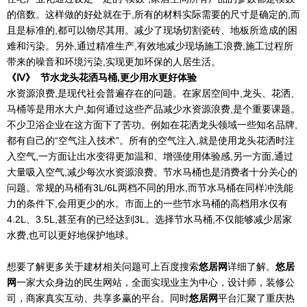
的倍数。这样做的好处就在于,所有的材料实际需要的尺寸是确定的,而
且是标准的,都可以物尽其用。减少了现场切割瓷砖、地板所造成的困
难和污染。另外,通过精准生产,有效地减少现场施工浪费,施工过程所
带来的噪音和环境污染,实现更加环保的人居生活。
《
Ⅳ
》
节水龙头花洒马桶,更少用水更好体验
水资源浪费,是现代社会普遍存在的问题。在家居空间中,龙头、花洒、
马桶等是用水大户,如何通过这些产品减少水资源浪费,是个重要课题。
不少卫浴企业在这方面下了苦功。例如在花洒龙头领域一些知名品牌,
都有自己的“空气注入技术”。所有的空气注入,就是使用龙头花洒时注
入空气,一方面让出水变得更加温和、增强使用体验感,另一方面,通过
大量吸入空气,减少每次水资源浪费。节水马桶也是消费者十分关心的
问题。常规的马桶有3L/6L两档不同的用水,而节水马桶在同样冲洗能
力的条件下,会用更少的水。市面上的一些节水马桶的高档用水仅有
4.2L、3.5L,甚至有的已经达到3L。选择节水马桶,不仅能够减少居家
水费,也可以更好地保护地球。
想要了解更多关于建材相关问题可上百度搜索
悠居网
详细了解。
悠居
网
一家大众身边的民生网站，全面实现业主为中心，设计师，装修公
司，商家真实互动、共享多赢的平台。同时
悠居网
平台汇聚了重庆热