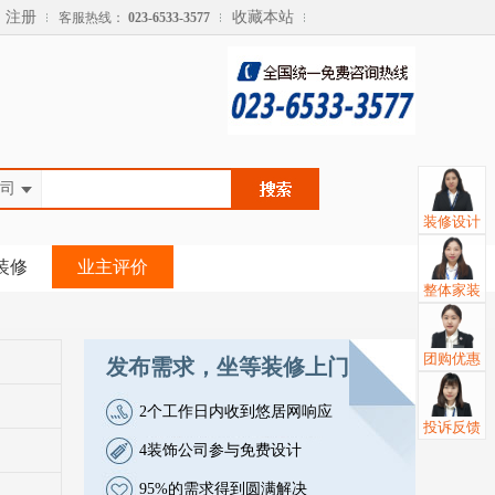
注册
收藏本站
客服热线：
023-6533-3577
司
装修设计
公司
案例
装修
业主评价
整体家装
知识
楼盘
团购优惠
发布需求，坐等装修上门
2个工作日内收到悠居网响应
投诉反馈
4装饰公司参与免费设计
95%的需求得到圆满解决