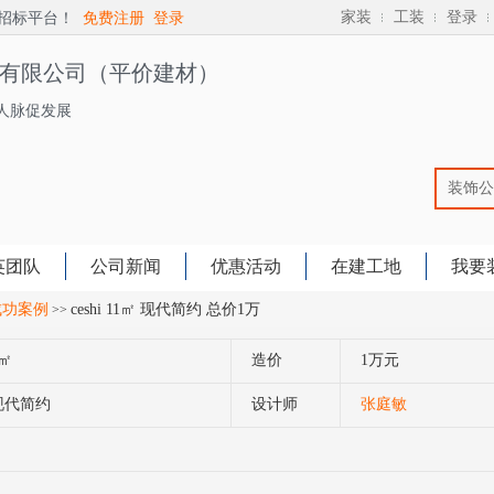
家装
工装
登录
招标平台！
免费注册
登录
有限公司（平价建材）
人脉促发展
装饰公
装饰
英团队
公司新闻
优惠活动
在建工地
装修
我要
装修
成功案例
ceshi 11㎡ 现代简约 总价1万
>>
我的
1㎡
造价
1万元
现代简约
设计师
张庭敏