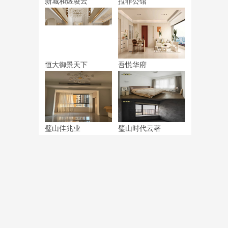
新城和煜凌云
拉菲公馆
恒大御景天下
吾悦华府
璧山佳兆业
璧山时代云著