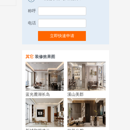
称呼
电话
立即快速申请
其它
装修效果图
蓝光麓湖长岛
溪山美郡