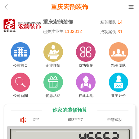
重庆宏韵装饰
重庆宏韵装饰
14
精英团队:
1132312
已关注业主:
31
成功案例:
公司首页
企业详情
成功案例
精英团队
公司新闻
优惠活动
在建工地
业主评价
你家的装修预算
左**
653****7
申请成功
刘**
653****7
申请成功
马**
653****7
申请成功
刘**
653****7
申请成功