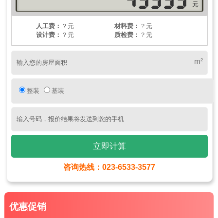
元
陈**
653****7
申请成功
何**
653****7
申请成功
人工费：
？元
材料费：
？元
钟**
653****7
申请成功
设计费：
？元
质检费：
？元
刘**
653****7
申请成功
傅**
653****7
申请成功
徐**
653****7
申请成功
m²
整装
基装
立即计算
咨询热线：023-6533-3577
优惠促销